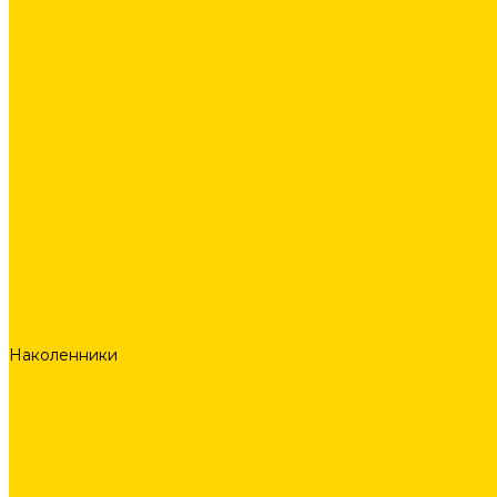
Поло
Футболки
Рубашки
Брюки
Рабочие брюки
Укороченные брюки
Шорты
Комбинезоны
Флис и 2й слой
Толстовки
Флис
Софтшеллы
Аксессуары
Ремни и подтяжки
Сумки
Головные уборы
Прочее
Наколенники
Термобелье
Перчатки
ОБУВЬ
СКОРО В ПРОДАЖЕ
PRODUCT GUIDE
ИСТОРИИ
КОНТАКТЫ