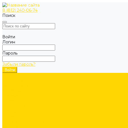
8 (812) 240-06-74
Поиск
Войти
Логин
Пароль
Забыли пароль?
ОДЕЖДА
Коллекции
Allroundwork
LiteWork
FlexiWork
RuffWork
Верхняя одежда
Куртки
Жилеты
Защита от непогоды
Футболки/Верх