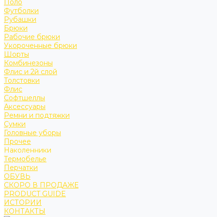
Поло
Футболки
Рубашки
Брюки
Рабочие брюки
Укороченные брюки
Шорты
Комбинезоны
Флис и 2й слой
Толстовки
Флис
Софтшеллы
Аксессуары
Ремни и подтяжки
Сумки
Головные уборы
Прочее
Наколенники
Термобелье
Перчатки
ОБУВЬ
СКОРО В ПРОДАЖЕ
PRODUCT GUIDE
ИСТОРИИ
КОНТАКТЫ