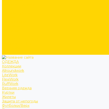
Аксессуары
Ремни и подтяжки
Сумки
Головные уборы
Прочее
Наколенники
Термобелье
Перчатки
ОБУВЬ
СКОРО В ПРОДАЖЕ
PRODUCT GUIDE
ИСТОРИИ
КОНТАКТЫ
ОДЕЖДА
Коллекции
Allroundwork
LiteWork
FlexiWork
RuffWork
Верхняя одежда
Куртки
Жилеты
Защита от непогоды
Футболки/Верх