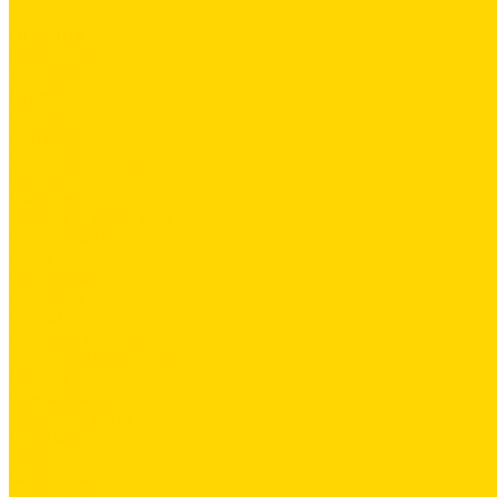
...
ОДЕЖДА
Коллекции
Allroundwork
LiteWork
FlexiWork
RuffWork
Верхняя одежда
Куртки
Жилеты
Защита от непогоды
Футболки/Верх
Поло
Футболки
Рубашки
Брюки
Рабочие брюки
Укороченные брюки
Шорты
Комбинезоны
Флис и 2й слой
Толстовки
Флис
Софтшеллы