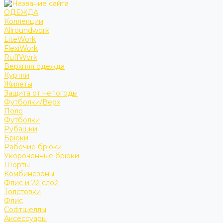
ОДЕЖДА
Коллекции
Allroundwork
LiteWork
FlexiWork
RuffWork
Верхняя одежда
Куртки
Жилеты
Защита от непогоды
Футболки/Верх
Поло
Футболки
Рубашки
Брюки
Рабочие брюки
Укороченные брюки
Шорты
Комбинезоны
Флис и 2й слой
Толстовки
Флис
Софтшеллы
Аксессуары