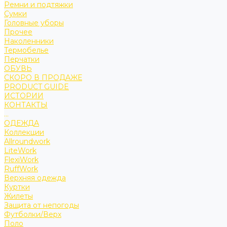
Ремни и подтяжки
Сумки
Головные уборы
Прочее
Наколенники
Термобелье
Перчатки
ОБУВЬ
СКОРО В ПРОДАЖЕ
PRODUCT GUIDE
ИСТОРИИ
КОНТАКТЫ
...
ОДЕЖДА
Коллекции
Allroundwork
LiteWork
FlexiWork
RuffWork
Верхняя одежда
Куртки
Жилеты
Защита от непогоды
Футболки/Верх
Поло