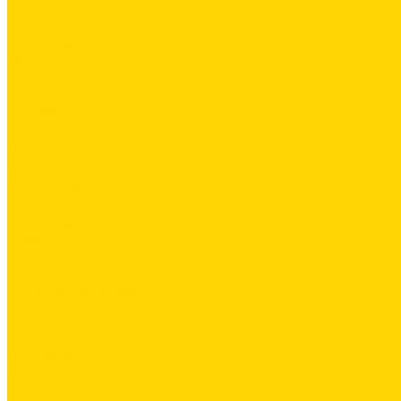
...
ОДЕЖДА
Коллекции
Allroundwork
LiteWork
FlexiWork
RuffWork
Верхняя одежда
Куртки
Жилеты
Защита от непогоды
Футболки/Верх
Поло
Футболки
Рубашки
Брюки
Рабочие брюки
Укороченные брюки
Шорты
Комбинезоны
Флис и 2й слой
Толстовки
Флис
Софтшеллы