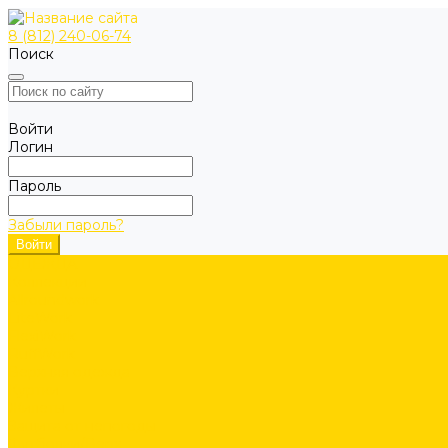
8 (812) 240-06-74
Поиск
Войти
Логин
Пароль
Забыли пароль?
ОДЕЖДА
Коллекции
Allroundwork
LiteWork
FlexiWork
RuffWork
Верхняя одежда
Куртки
Жилеты
Защита от непогоды
Футболки/Верх