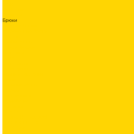
Поло
Футболки
Рубашки
Брюки
Рабочие брюки
Укороченные брюки
Шорты
Комбинезоны
Флис и 2й слой
Толстовки
Флис
Софтшеллы
Аксессуары
Ремни и подтяжки
Сумки
Головные уборы
Прочее
Наколенники
Термобелье
Перчатки
ОБУВЬ
СКОРО В ПРОДАЖЕ
PRODUCT GUIDE
ИСТОРИИ
КОНТАКТЫ