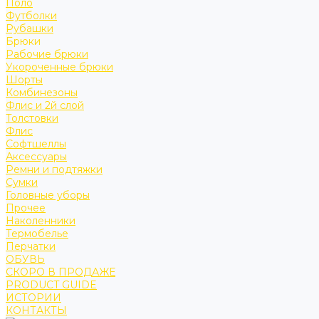
Поло
Футболки
Рубашки
Брюки
Рабочие брюки
Укороченные брюки
Шорты
Комбинезоны
Флис и 2й слой
Толстовки
Флис
Софтшеллы
Аксессуары
Ремни и подтяжки
Сумки
Головные уборы
Прочее
Наколенники
Термобелье
Перчатки
ОБУВЬ
СКОРО В ПРОДАЖЕ
PRODUCT GUIDE
ИСТОРИИ
КОНТАКТЫ