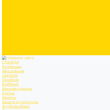
Аксессуары
Ремни и подтяжки
Сумки
Головные уборы
Прочее
Наколенники
Термобелье
Перчатки
ОБУВЬ
СКОРО В ПРОДАЖЕ
PRODUCT GUIDE
ИСТОРИИ
КОНТАКТЫ
ОДЕЖДА
Коллекции
Allroundwork
LiteWork
FlexiWork
RuffWork
Верхняя одежда
Куртки
Жилеты
Защита от непогоды
Футболки/Верх