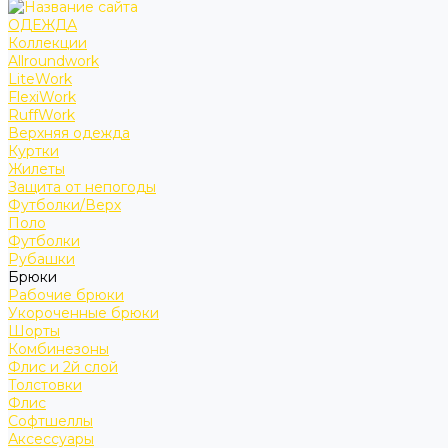
ОДЕЖДА
Коллекции
Allroundwork
LiteWork
FlexiWork
RuffWork
Верхняя одежда
Куртки
Жилеты
Защита от непогоды
Футболки/Верх
Поло
Футболки
Рубашки
Брюки
Рабочие брюки
Укороченные брюки
Шорты
Комбинезоны
Флис и 2й слой
Толстовки
Флис
Софтшеллы
Аксессуары