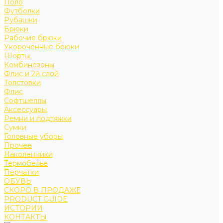
Поло
Футболки
Рубашки
Брюки
Рабочие брюки
Укороченные брюки
Шорты
Комбинезоны
Флис и 2й слой
Толстовки
Флис
Софтшеллы
Аксессуары
Ремни и подтяжки
Сумки
Головные уборы
Прочее
Наколенники
Термобелье
Перчатки
ОБУВЬ
СКОРО В ПРОДАЖЕ
PRODUCT GUIDE
ИСТОРИИ
КОНТАКТЫ