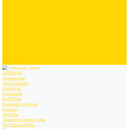
Аксессуары
Ремни и подтяжки
Сумки
Головные уборы
Прочее
Наколенники
Термобелье
Перчатки
ОБУВЬ
СКОРО В ПРОДАЖЕ
PRODUCT GUIDE
ИСТОРИИ
КОНТАКТЫ
ОДЕЖДА
Коллекции
Allroundwork
LiteWork
FlexiWork
RuffWork
Верхняя одежда
Куртки
Жилеты
Защита от непогоды
Футболки/Верх