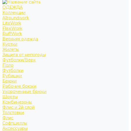
ОДЕЖДА
Коллекции
Allroundwork
LiteWork
FlexiWork
RuffWork
Верхняя одежда
Куртки
Жилеты
Защита от непогоды
Футболки/Верх
Поло
Футболки
Рубашки
Брюки
Рабочие брюки
Укороченные брюки
Шорты
Комбинезоны
Флис и 2й слой
Толстовки
Флис
Софтшеллы
Аксессуары