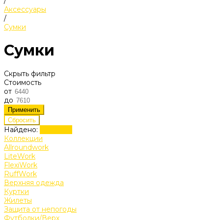
/
Аксессуары
/
Сумки
Сумки
Скрыть фильтр
Стоимость
от
до
Найдено:
Показать
Коллекции
Allroundwork
LiteWork
FlexiWork
RuffWork
Верхняя одежда
Куртки
Жилеты
Защита от непогоды
Футболки/Верх