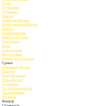
Поло
Футболки
Рубашки
Брюки
Рабочие брюки
Укороченные брюки
Шорты
Комбинезоны
Флис и 2й слой
Толстовки
Флис
Софтшеллы
Аксессуары
Ремни и подтяжки
Сумки
Головные уборы
Прочее
Наколенники
Термобелье
Перчатки
По популярности
По названию
По цене
Фильтр
Стоимость