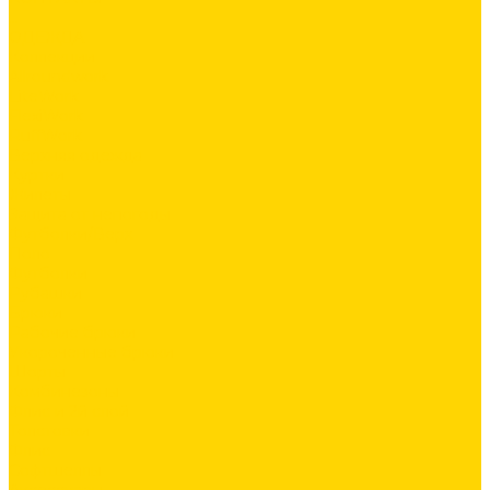
...
ОДЕЖДА
Коллекции
Allroundwork
LiteWork
FlexiWork
RuffWork
Верхняя одежда
Куртки
Жилеты
Защита от непогоды
Футболки/Верх
Поло
Футболки
Рубашки
Брюки
Рабочие брюки
Укороченные брюки
Шорты
Комбинезоны
Флис и 2й слой
Толстовки
Флис
Софтшеллы