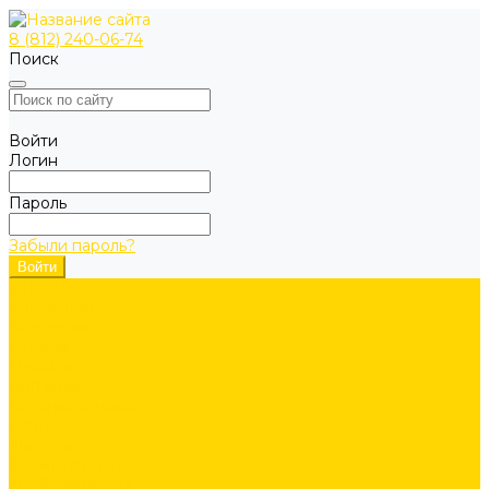
8 (812) 240-06-74
Поиск
Войти
Логин
Пароль
Забыли пароль?
ОДЕЖДА
Коллекции
Allroundwork
LiteWork
FlexiWork
RuffWork
Верхняя одежда
Куртки
Жилеты
Защита от непогоды
Футболки/Верх