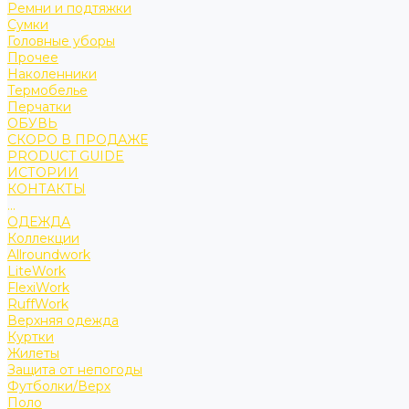
Ремни и подтяжки
Сумки
Головные уборы
Прочее
Наколенники
Термобелье
Перчатки
ОБУВЬ
СКОРО В ПРОДАЖЕ
PRODUCT GUIDE
ИСТОРИИ
КОНТАКТЫ
...
ОДЕЖДА
Коллекции
Allroundwork
LiteWork
FlexiWork
RuffWork
Верхняя одежда
Куртки
Жилеты
Защита от непогоды
Футболки/Верх
Поло