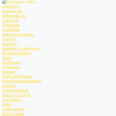
ОДЕЖДА
Коллекции
Allroundwork
LiteWork
FlexiWork
RuffWork
Верхняя одежда
Куртки
Жилеты
Защита от непогоды
Футболки/Верх
Поло
Футболки
Рубашки
Брюки
Рабочие брюки
Укороченные брюки
Шорты
Комбинезоны
Флис и 2й слой
Толстовки
Флис
Софтшеллы
Аксессуары