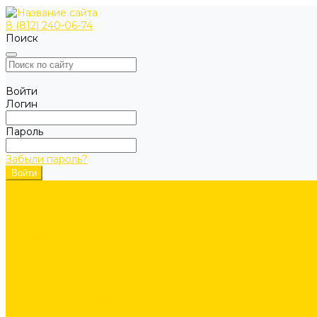
8 (812) 240-06-74
Поиск
Войти
Логин
Пароль
Забыли пароль?
ОДЕЖДА
Коллекции
Allroundwork
LiteWork
FlexiWork
RuffWork
Верхняя одежда
Куртки
Жилеты
Защита от непогоды
Футболки/Верх