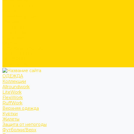
Аксессуары
Ремни и подтяжки
Сумки
Головные уборы
Прочее
Наколенники
Термобелье
Перчатки
ОБУВЬ
СКОРО В ПРОДАЖЕ
PRODUCT GUIDE
ИСТОРИИ
КОНТАКТЫ
ОДЕЖДА
Коллекции
Allroundwork
LiteWork
FlexiWork
RuffWork
Верхняя одежда
Куртки
Жилеты
Защита от непогоды
Футболки/Верх