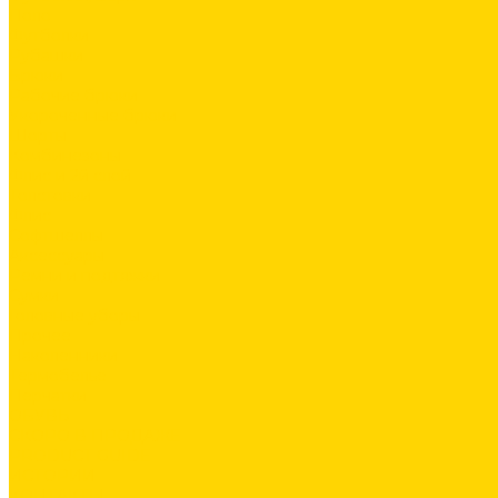
Поло
Футболки
Рубашки
Брюки
Рабочие брюки
Укороченные брюки
Шорты
Комбинезоны
Флис и 2й слой
Толстовки
Флис
Софтшеллы
Аксессуары
Ремни и подтяжки
Сумки
Головные уборы
Прочее
Наколенники
Термобелье
Перчатки
ОБУВЬ
СКОРО В ПРОДАЖЕ
PRODUCT GUIDE
ИСТОРИИ
КОНТАКТЫ