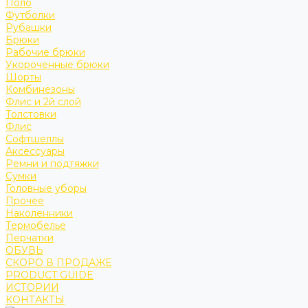
Поло
Футболки
Рубашки
Брюки
Рабочие брюки
Укороченные брюки
Шорты
Комбинезоны
Флис и 2й слой
Толстовки
Флис
Софтшеллы
Аксессуары
Ремни и подтяжки
Сумки
Головные уборы
Прочее
Наколенники
Термобелье
Перчатки
ОБУВЬ
СКОРО В ПРОДАЖЕ
PRODUCT GUIDE
ИСТОРИИ
КОНТАКТЫ