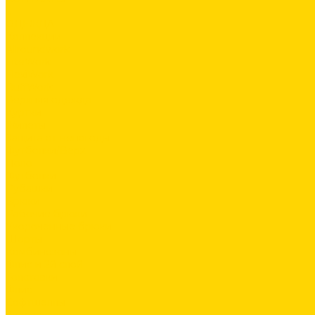
...
ОДЕЖДА
Коллекции
Allroundwork
LiteWork
FlexiWork
RuffWork
Верхняя одежда
Куртки
Жилеты
Защита от непогоды
Футболки/Верх
Поло
Футболки
Рубашки
Брюки
Рабочие брюки
Укороченные брюки
Шорты
Комбинезоны
Флис и 2й слой
Толстовки
Флис
Софтшеллы