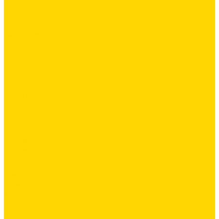
...
ОДЕЖДА
Коллекции
Allroundwork
LiteWork
FlexiWork
RuffWork
Верхняя одежда
Куртки
Жилеты
Защита от непогоды
Футболки/Верх
Поло
Футболки
Рубашки
Брюки
Рабочие брюки
Укороченные брюки
Шорты
Комбинезоны
Флис и 2й слой
Толстовки
Флис
Софтшеллы