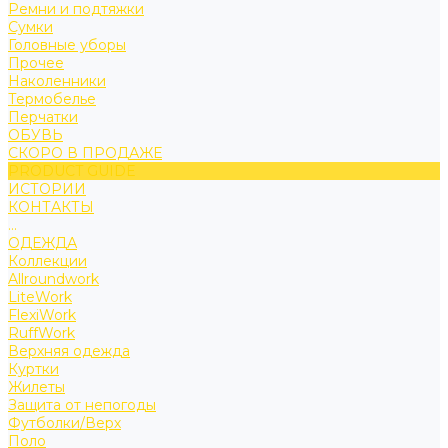
Ремни и подтяжки
Сумки
Головные уборы
Прочее
Наколенники
Термобелье
Перчатки
ОБУВЬ
СКОРО В ПРОДАЖЕ
PRODUCT GUIDE
ИСТОРИИ
КОНТАКТЫ
...
ОДЕЖДА
Коллекции
Allroundwork
LiteWork
FlexiWork
RuffWork
Верхняя одежда
Куртки
Жилеты
Защита от непогоды
Футболки/Верх
Поло