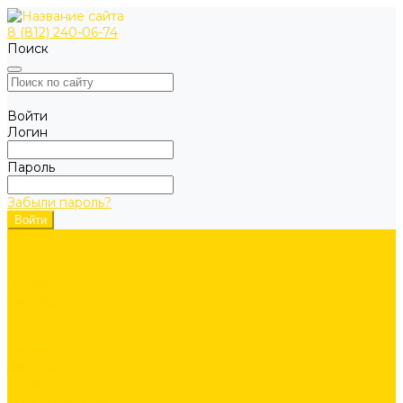
8 (812) 240-06-74
Поиск
Войти
Логин
Пароль
Забыли пароль?
ОДЕЖДА
Коллекции
Allroundwork
LiteWork
FlexiWork
RuffWork
Верхняя одежда
Куртки
Жилеты
Защита от непогоды
Футболки/Верх