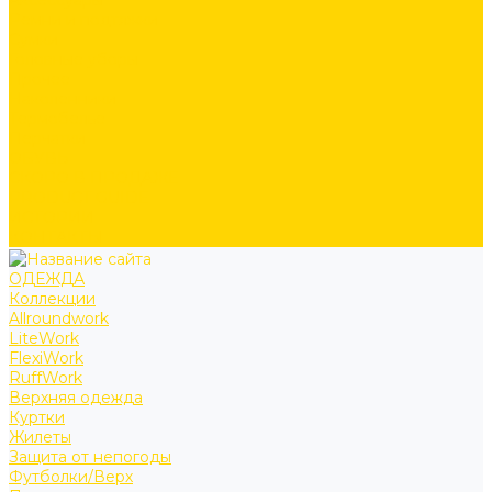
Аксессуары
Ремни и подтяжки
Сумки
Головные уборы
Прочее
Наколенники
Термобелье
Перчатки
ОБУВЬ
СКОРО В ПРОДАЖЕ
PRODUCT GUIDE
ИСТОРИИ
КОНТАКТЫ
ОДЕЖДА
Коллекции
Allroundwork
LiteWork
FlexiWork
RuffWork
Верхняя одежда
Куртки
Жилеты
Защита от непогоды
Футболки/Верх