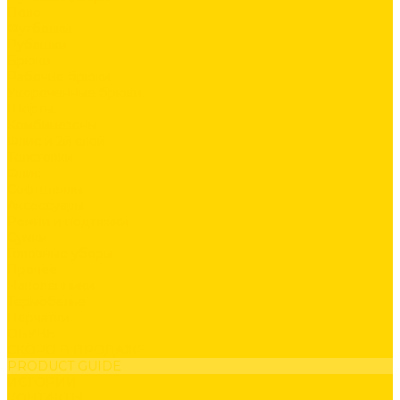
Поло
Футболки
Рубашки
Брюки
Рабочие брюки
Укороченные брюки
Шорты
Комбинезоны
Флис и 2й слой
Толстовки
Флис
Софтшеллы
Аксессуары
Ремни и подтяжки
Сумки
Головные уборы
Прочее
Наколенники
Термобелье
Перчатки
ОБУВЬ
СКОРО В ПРОДАЖЕ
PRODUCT GUIDE
ИСТОРИИ
КОНТАКТЫ