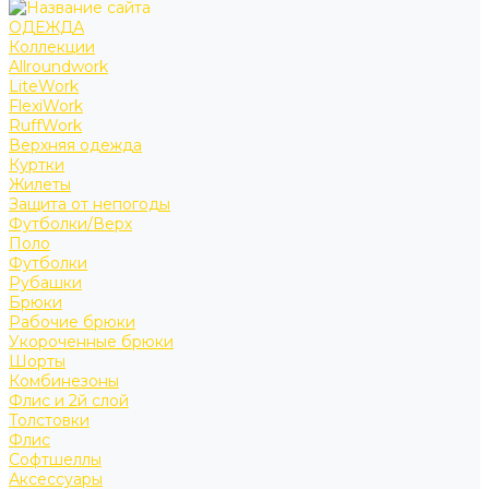
ОДЕЖДА
Коллекции
Allroundwork
LiteWork
FlexiWork
RuffWork
Верхняя одежда
Куртки
Жилеты
Защита от непогоды
Футболки/Верх
Поло
Футболки
Рубашки
Брюки
Рабочие брюки
Укороченные брюки
Шорты
Комбинезоны
Флис и 2й слой
Толстовки
Флис
Софтшеллы
Аксессуары