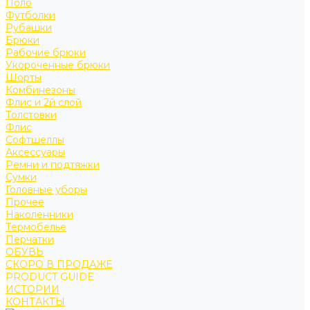
Поло
Футболки
Рубашки
Брюки
Рабочие брюки
Укороченные брюки
Шорты
Комбинезоны
Флис и 2й слой
Толстовки
Флис
Софтшеллы
Аксессуары
Ремни и подтяжки
Сумки
Головные уборы
Прочее
Наколенники
Термобелье
Перчатки
ОБУВЬ
СКОРО В ПРОДАЖЕ
PRODUCT GUIDE
ИСТОРИИ
КОНТАКТЫ