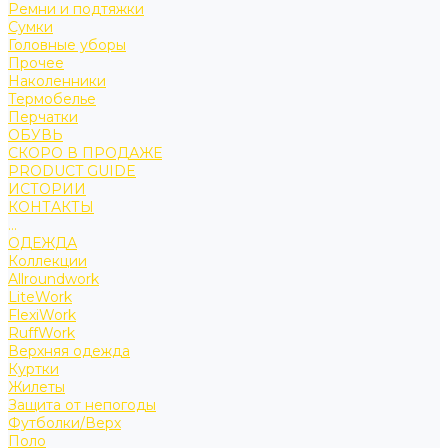
Ремни и подтяжки
Сумки
Головные уборы
Прочее
Наколенники
Термобелье
Перчатки
ОБУВЬ
СКОРО В ПРОДАЖЕ
PRODUCT GUIDE
ИСТОРИИ
КОНТАКТЫ
...
ОДЕЖДА
Коллекции
Allroundwork
LiteWork
FlexiWork
RuffWork
Верхняя одежда
Куртки
Жилеты
Защита от непогоды
Футболки/Верх
Поло