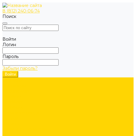
8 (812) 240-06-74
Поиск
Войти
Логин
Пароль
Забыли пароль?
ОДЕЖДА
Коллекции
Allroundwork
LiteWork
FlexiWork
RuffWork
Верхняя одежда
Куртки
Жилеты
Защита от непогоды
Футболки/Верх