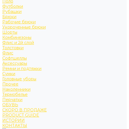
Поло
Футболки
Рубашки
Брюки
Рабочие брюки
Укороченные брюки
Шорты
Комбинезоны
Флис и 2й слой
Толстовки
Флис
Софтшеллы
Аксессуары
Ремни и подтяжки
Сумки
Головные уборы
Прочее
Наколенники
Термобелье
Перчатки
ОБУВЬ
СКОРО В ПРОДАЖЕ
PRODUCT GUIDE
ИСТОРИИ
КОНТАКТЫ