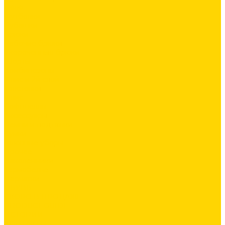
Поло
Футболки
Рубашки
Брюки
Рабочие брюки
Укороченные брюки
Шорты
Комбинезоны
Флис и 2й слой
Толстовки
Флис
Софтшеллы
Аксессуары
Ремни и подтяжки
Сумки
Головные уборы
Прочее
Наколенники
Термобелье
Перчатки
ОБУВЬ
СКОРО В ПРОДАЖЕ
PRODUCT GUIDE
ИСТОРИИ
КОНТАКТЫ