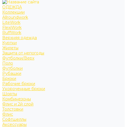
ОДЕЖДА
Коллекции
Allroundwork
LiteWork
FlexiWork
RuffWork
Верхняя одежда
Куртки
Жилеты
Защита от непогоды
Футболки/Верх
Поло
Футболки
Рубашки
Брюки
Рабочие брюки
Укороченные брюки
Шорты
Комбинезоны
Флис и 2й слой
Толстовки
Флис
Софтшеллы
Аксессуары