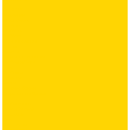
...
ОДЕЖДА
Коллекции
Allroundwork
LiteWork
FlexiWork
RuffWork
Верхняя одежда
Куртки
Жилеты
Защита от непогоды
Футболки/Верх
Поло
Футболки
Рубашки
Брюки
Рабочие брюки
Укороченные брюки
Шорты
Комбинезоны
Флис и 2й слой
Толстовки
Флис
Софтшеллы