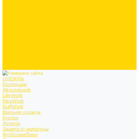
Аксессуары
Ремни и подтяжки
Сумки
Головные уборы
Прочее
Наколенники
Термобелье
Перчатки
ОБУВЬ
СКОРО В ПРОДАЖЕ
PRODUCT GUIDE
ИСТОРИИ
КОНТАКТЫ
ОДЕЖДА
Коллекции
Allroundwork
LiteWork
FlexiWork
RuffWork
Верхняя одежда
Куртки
Жилеты
Защита от непогоды
Футболки/Верх