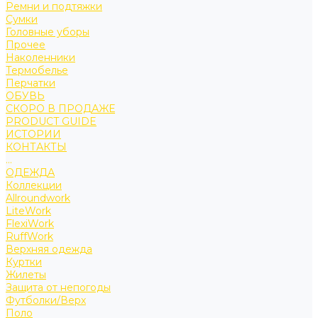
Ремни и подтяжки
Сумки
Головные уборы
Прочее
Наколенники
Термобелье
Перчатки
ОБУВЬ
СКОРО В ПРОДАЖЕ
PRODUCT GUIDE
ИСТОРИИ
КОНТАКТЫ
...
ОДЕЖДА
Коллекции
Allroundwork
LiteWork
FlexiWork
RuffWork
Верхняя одежда
Куртки
Жилеты
Защита от непогоды
Футболки/Верх
Поло