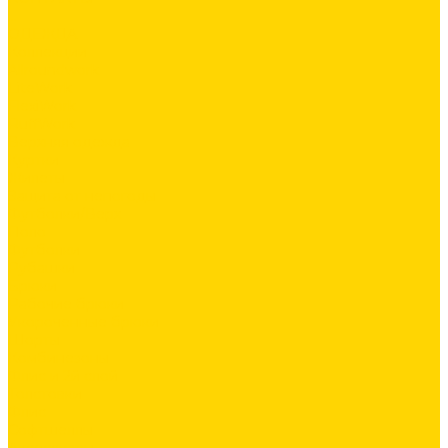
...
ОДЕЖДА
Коллекции
Allroundwork
LiteWork
FlexiWork
RuffWork
Верхняя одежда
Куртки
Жилеты
Защита от непогоды
Футболки/Верх
Поло
Футболки
Рубашки
Брюки
Рабочие брюки
Укороченные брюки
Шорты
Комбинезоны
Флис и 2й слой
Толстовки
Флис
Софтшеллы