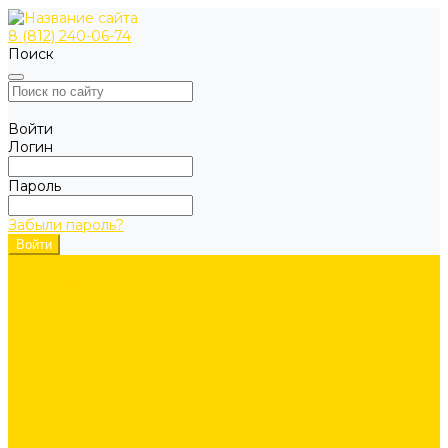
8 (812) 240-06-74
Поиск
Войти
Логин
Пароль
Забыли пароль?
ОДЕЖДА
Коллекции
Allroundwork
LiteWork
FlexiWork
RuffWork
Верхняя одежда
Куртки
Жилеты
Защита от непогоды
Футболки/Верх