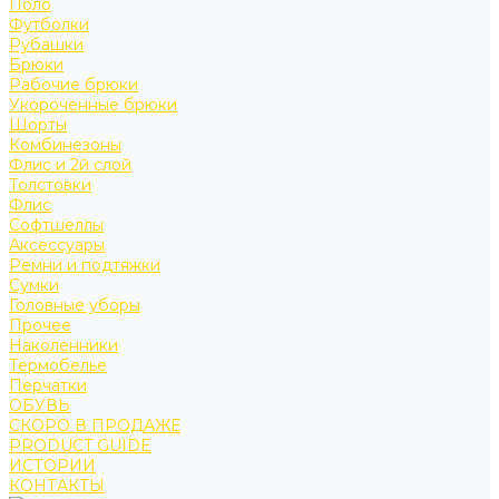
Поло
Футболки
Рубашки
Брюки
Рабочие брюки
Укороченные брюки
Шорты
Комбинезоны
Флис и 2й слой
Толстовки
Флис
Софтшеллы
Аксессуары
Ремни и подтяжки
Сумки
Головные уборы
Прочее
Наколенники
Термобелье
Перчатки
ОБУВЬ
СКОРО В ПРОДАЖЕ
PRODUCT GUIDE
ИСТОРИИ
КОНТАКТЫ