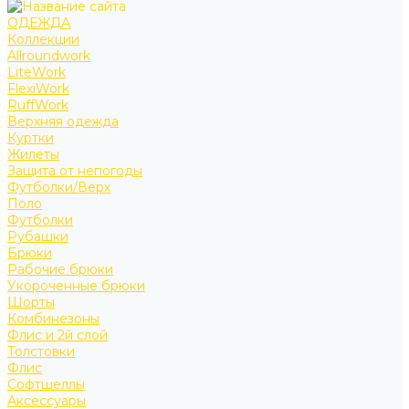
ОДЕЖДА
Коллекции
Allroundwork
LiteWork
FlexiWork
RuffWork
Верхняя одежда
Куртки
Жилеты
Защита от непогоды
Футболки/Верх
Поло
Футболки
Рубашки
Брюки
Рабочие брюки
Укороченные брюки
Шорты
Комбинезоны
Флис и 2й слой
Толстовки
Флис
Софтшеллы
Аксессуары