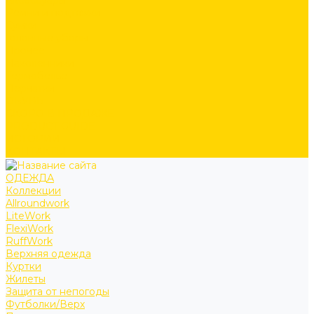
Аксессуары
Ремни и подтяжки
Сумки
Головные уборы
Прочее
Наколенники
Термобелье
Перчатки
ОБУВЬ
СКОРО В ПРОДАЖЕ
PRODUCT GUIDE
ИСТОРИИ
КОНТАКТЫ
ОДЕЖДА
Коллекции
Allroundwork
LiteWork
FlexiWork
RuffWork
Верхняя одежда
Куртки
Жилеты
Защита от непогоды
Футболки/Верх