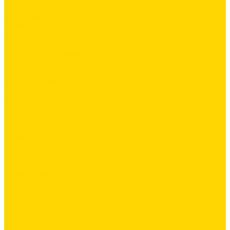
Поло
Футболки
Рубашки
Брюки
Рабочие брюки
Укороченные брюки
Шорты
Комбинезоны
Флис и 2й слой
Толстовки
Флис
Софтшеллы
Аксессуары
Ремни и подтяжки
Сумки
Головные уборы
Прочее
Наколенники
Термобелье
Перчатки
ОБУВЬ
СКОРО В ПРОДАЖЕ
PRODUCT GUIDE
ИСТОРИИ
КОНТАКТЫ