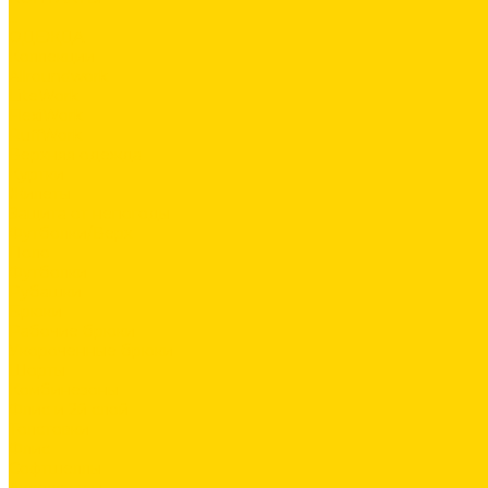
...
ОДЕЖДА
Коллекции
Allroundwork
LiteWork
FlexiWork
RuffWork
Верхняя одежда
Куртки
Жилеты
Защита от непогоды
Футболки/Верх
Поло
Футболки
Рубашки
Брюки
Рабочие брюки
Укороченные брюки
Шорты
Комбинезоны
Флис и 2й слой
Толстовки
Флис
Софтшеллы