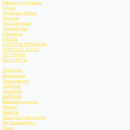
Ремни и подтяжки
Сумки
Головные уборы
Прочее
Наколенники
Термобелье
Перчатки
ОБУВЬ
СКОРО В ПРОДАЖЕ
PRODUCT GUIDE
ИСТОРИИ
КОНТАКТЫ
...
ОДЕЖДА
Коллекции
Allroundwork
LiteWork
FlexiWork
RuffWork
Верхняя одежда
Куртки
Жилеты
Защита от непогоды
Футболки/Верх
Поло