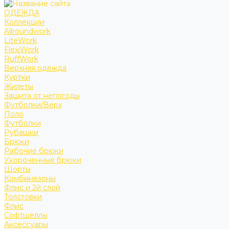
ОДЕЖДА
Коллекции
Allroundwork
LiteWork
FlexiWork
RuffWork
Верхняя одежда
Куртки
Жилеты
Защита от непогоды
Футболки/Верх
Поло
Футболки
Рубашки
Брюки
Рабочие брюки
Укороченные брюки
Шорты
Комбинезоны
Флис и 2й слой
Толстовки
Флис
Софтшеллы
Аксессуары