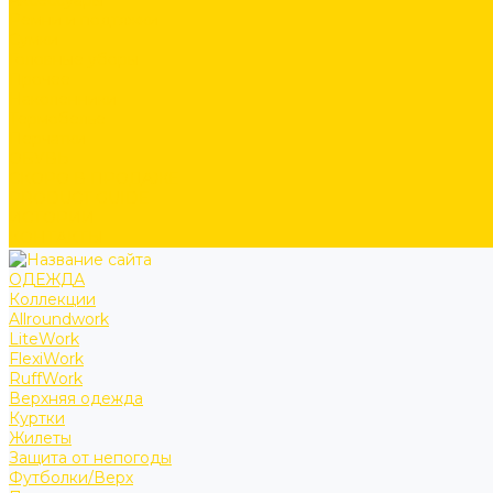
Аксессуары
Ремни и подтяжки
Сумки
Головные уборы
Прочее
Наколенники
Термобелье
Перчатки
ОБУВЬ
СКОРО В ПРОДАЖЕ
PRODUCT GUIDE
ИСТОРИИ
КОНТАКТЫ
ОДЕЖДА
Коллекции
Allroundwork
LiteWork
FlexiWork
RuffWork
Верхняя одежда
Куртки
Жилеты
Защита от непогоды
Футболки/Верх