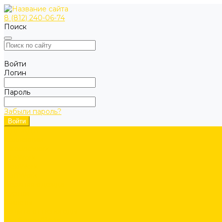
8 (812) 240-06-74
Поиск
Войти
Логин
Пароль
Забыли пароль?
ОДЕЖДА
Коллекции
Allroundwork
LiteWork
FlexiWork
RuffWork
Верхняя одежда
Куртки
Жилеты
Защита от непогоды
Футболки/Верх