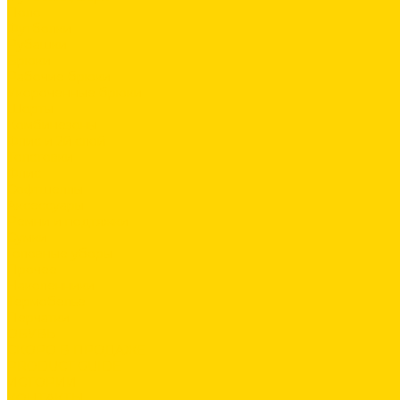
Поло
Футболки
Рубашки
Брюки
Рабочие брюки
Укороченные брюки
Шорты
Комбинезоны
Флис и 2й слой
Толстовки
Флис
Софтшеллы
Аксессуары
Ремни и подтяжки
Сумки
Головные уборы
Прочее
Наколенники
Термобелье
Перчатки
ОБУВЬ
СКОРО В ПРОДАЖЕ
PRODUCT GUIDE
ИСТОРИИ
КОНТАКТЫ