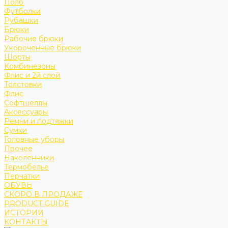
Поло
Футболки
Рубашки
Брюки
Рабочие брюки
Укороченные брюки
Шорты
Комбинезоны
Флис и 2й слой
Толстовки
Флис
Софтшеллы
Аксессуары
Ремни и подтяжки
Сумки
Головные уборы
Прочее
Наколенники
Термобелье
Перчатки
ОБУВЬ
СКОРО В ПРОДАЖЕ
PRODUCT GUIDE
ИСТОРИИ
КОНТАКТЫ